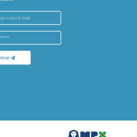
ntrar