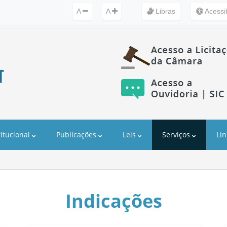
A
A
Libras
Acessib
titucional
Publicações
Leis
Serviços
Lin
Indicações