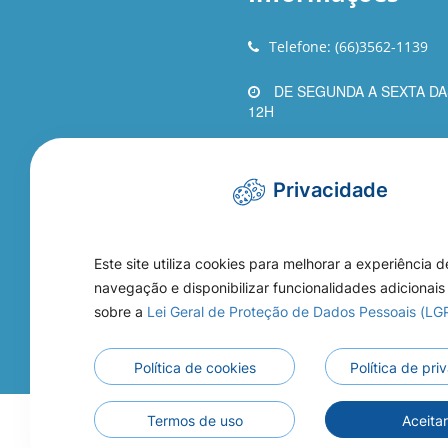
Telefone: (66)3562-1139
DE SEGUNDA A SEXTA DA
12H
Ouvidoria
/
Contato
Privacidade
AVENIDA IZIDORO MALINS
Nº1120 CENTRO SANTA CAR
Este site utiliza cookies para melhorar a experiência d
navegação e disponibilizar funcionalidades adicionais
sobre a
Lei Geral de Proteção de Dados Pessoais (L
Política de cookies
Política de pr
Termos de uso
Aceita